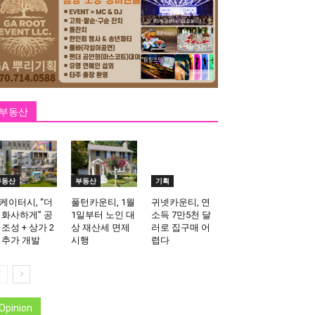
부동산
부동산
부동산
기획
케이터시, “더
풀턴카운티, 1월
귀넷카운티, 연
 화사하게” 공
1일부터 노인 대
소득 7만5천 달
 조성 + 상가 2
상 재산세 면제
러로 집구매 어
 추가 개발
시행
렵다
Opinion