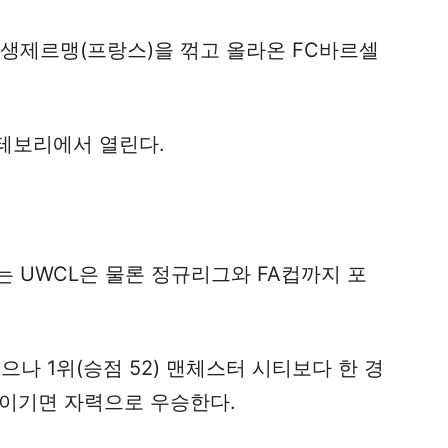
 생제르맹(프랑스)을 꺾고 올라온 FC바르셀
예테보리에서 열린다.
 UWCL은 물론 정규리그와 FA컵까지 포
있으나 1위(승점 52) 맨체스터 시티보다 한 경
 이기면 자력으로 우승한다.