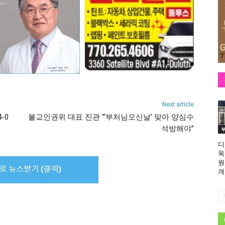
Next article
-0
불교인권위 대표 진관 “‘부처님오신날’ 맞아 양심수
석방해야”
디
욱
원
개