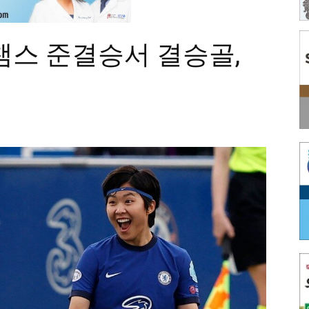
챔스 준결승서 결승골,