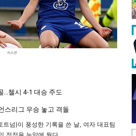
지소연
첼시 4-1 대승 주도
언스리그 우승 놓고 격돌
토트넘)이 풍성한 기록을 쓴 날, 여자 대표팀
의 정점을 눈앞에 뒀다.