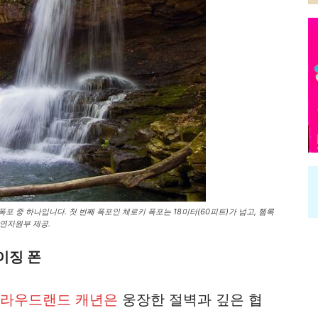
 중 하나입니다. 첫 번째 폭포인 체로키 폭포는 18미터(60피트)가 넘고, 헴록
천연자원부 제공.
이징 폰
라우드랜드 캐년은
웅장한 절벽과 깊은 협