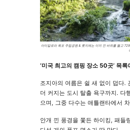
아미칼로라 폭포 주립공원 & 롯지에는 이끼 낀 바위를 뚫고 729
‘미국 최고의 캠핑 장소 50곳’ 목록
조지아의 여름은 쉴 새 없이 덥다.
더 커지는 도시 탈출 욕구까지. 
으며, 그중 다수는 애틀랜타에서 차
안개 낀 풍경을 쫓든 하이킹, 패들
다섯 개의 폭포 명소가 딱 맞다.