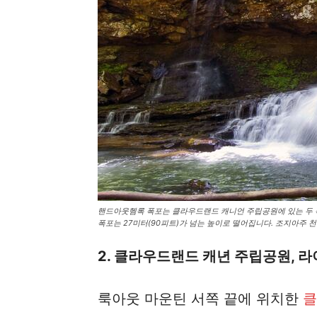
핸드아웃헴록 폭포는 클라우드랜드 캐니언 주립공원에 있는 두 폭포
폭포는 27미터(90피트)가 넘는 높이로 떨어집니다. 조지아주 
2. 클라우드랜드 캐년 주립공원, 라
룩아웃 마운틴 서쪽 끝에 위치한
클