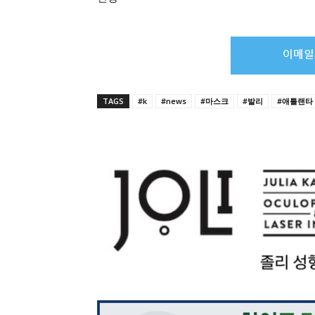
TAGS
#k
#news
#마스크
#발리
#애틀랜타