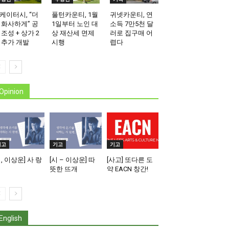
케이터시, “더
풀턴카운티, 1월
귀넷카운티, 연
 화사하게” 공
1일부터 노인 대
소득 7만5천 달
 조성 + 상가 2
상 재산세 면제
러로 집구매 어
 추가 개발
시행
렵다
Opinion
기고
기고
기고
시, 이상운] 사 랑
[시 – 이상운] 따
[사고] 또다른 도
뜻한 뜨개
약 EACN 창간!
English