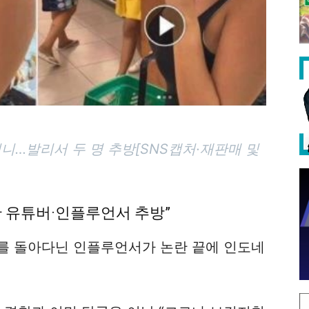
더니…발리서 두 명 추방[SNS캡처·재판매 및
반 유튜버·인플루언서 추방”
를 돌아다닌 인플루언서가 논란 끝에 인도네