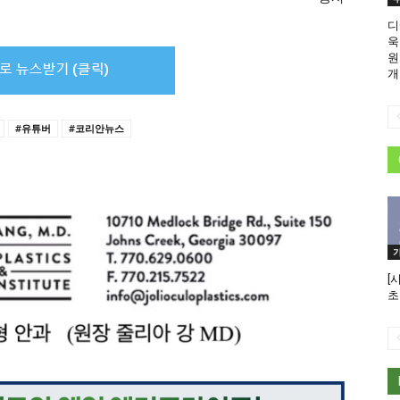
디
욱
원
개
#유튜버
#코리안뉴스
[
초