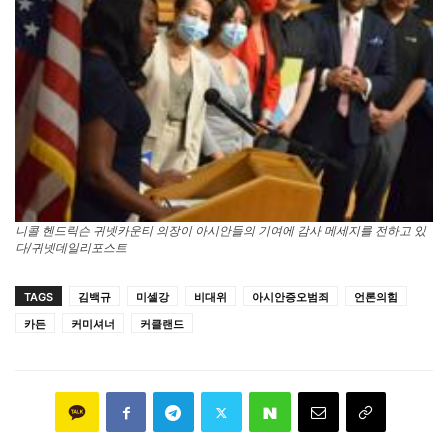
니콜 헨드릭슨 귀넷카운티 의장이 아시안들의 기여에 감사 메세지를 전하고 있
다/귀넷데일리포스트
TAGS
김백규
미셀강
비대위
아시안증오범죄
언론의힘
카든
커미셔너
커클랜드