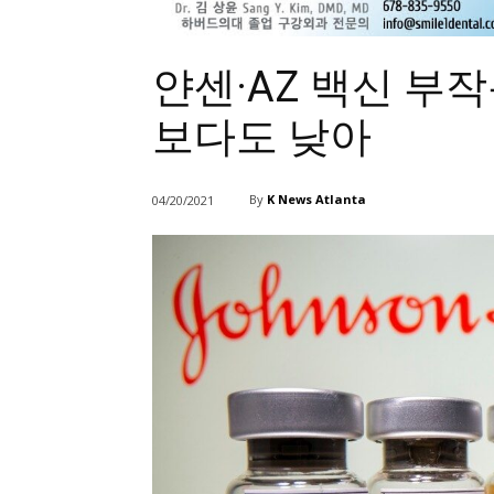
얀센·AZ 백신 부작
보다도 낮아
By
K News Atlanta
04/20/2021