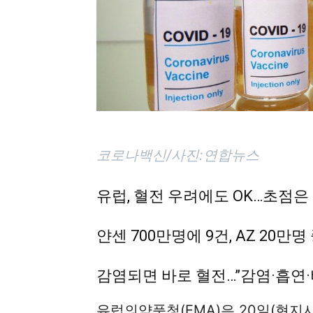
코로나백신/사진:연합뉴스
유럽, 혈전 우려에도 OK…초점은
얀센 700만명에 9건, AZ 20만
감염되면 바로 혈전…”감염·흡연
유럽의약품청(EMA)은 20일(현지시