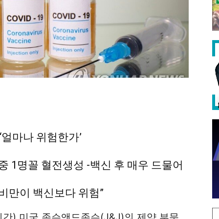
 ‘얼마나 위험한가’
명 중 1명꼴 혈전생성 -백신 후 매우 드물어
·비만이 백신보다 위험”
간) 미국 존슨앤드존슨(J&J)의 제약 부문