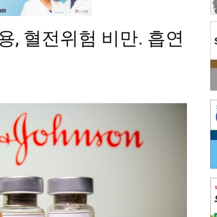
용, 혈전위험 비만. 흡연