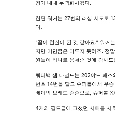
경기 내내 무력화시켰다.
한편 워커는 27번의 러싱 시도로 
다.
“꿈이 현실이 된 것 같아요.” 워커
지만 이만큼은 이루지 못하죠. 정
원들이 하나로 뭉쳐준 것에 감사드
쿼터백 샘 다널드는 202야드 패스
번호 14번을 달고 슈퍼볼에서 우승
베이의 브래드 존슨으로, 슈퍼볼 XX
4개의 필드골에 그쳤던 시애틀 시호크