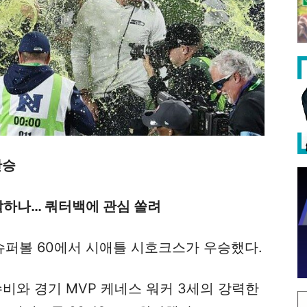
완승
 잘하나… 쿼터백에 관심 쏠려
퍼볼 60에서 시애틀 시호크스가 우승했다.
수비와 경기 MVP 케네스 워커 3세의 강력한