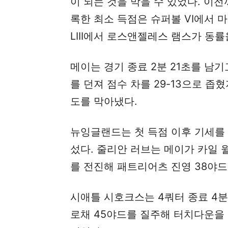
이 되는 것을 막을 수 있었다. 이전
록한 최소 득점은 슈퍼볼 VI에서 
LIII에서 로스앤젤레스 램스가 동률
메이는 경기 종료 2분 21초를 남
를 던져 점수 차를 29-13으로 좁
도를 막아냈다.
뉴잉글랜드는 첫 득점 이후 기세를
섰다. 줄리안 러브는 메이가 카일 
를 전진해 패트리어츠 진영 38야드
시애틀 시호크스는 4쿼터 종료 4분
로채 45야드를 질주해 터치다운을 