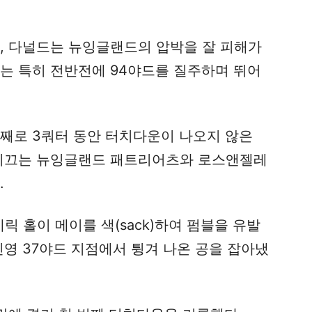
만, 다널드는 뉴잉글랜드의 압박을 잘 피해가
는 특히 전반전에 94야드를 질주하며 뛰어
번째로 3쿼터 동안 터치다운이 나오지 않은
 이끄는 뉴잉글랜드 패트리어츠와 로스앤젤레
.
릭 홀이 메이를 색(sack)하여 펌블을 유발
진영 37야드 지점에서 튕겨 나온 공을 잡아냈