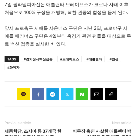
7일 필라델피아전은 애틀랜타 브레이브스가 코로나 사태 이후
처음으로 100% 구장을 개방해, 꽉찬 관중의 함성을 듣게 된다.
앞서 프로축구 시애틀 사운더스 구단은 지난 2일, 프로야구 시
애틀 매리너스 구단은 4일부터 홈경기 관전 팬들을 대상으로 무
료 백신 접종을 실시한 바 있다.
TAGS
#경기장서백신접종
#브레이브스
#애틀랜타
#얀센
#화이자
Previous article
Next article
세종학당, 조지아 등 37개국 한
비무장 흑인 사살한 애틀랜타 백