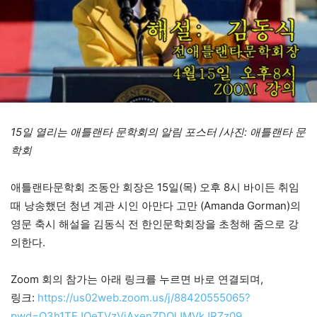
15일 열리는 애틀랜타 문학회의 알림 포스터 /사진: 애틀랜타 문
학회
애틀랜타문학회 조동안 회장은 15일(목) 오후 8시 바이든 취임
때 낭송했던 청년 계관 시인 아만다 고만 (Amanda Gorman)의
영문 축시 해설을 김동식 전 한인문학회장을 초청해 줌으로 강
의한다.
Zoom 회의 참가는 아래 링크를 누르면 바로 연결되며,
링크:
https://us02web.zoom.us/j/88420555065?
pwd=Q3h1TEJOeTVzVjAxenZDQlJMVkJRZz09