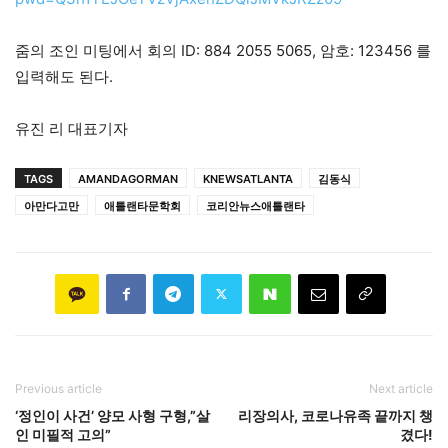
줌의 조인 미팅에서 회의 ID: 884 2055 5065, 암호: 123456 를
입력해도 된다.
유진 리 대표기자
TAGS
AMANDAGORMAN
KNEWSATLANTA
김동식
아만다고만
애틀랜타문학회
코리안뉴스애틀랜타
Previous article
Next article
‘정인이 사건’ 양모 사형 구형,”살
리장의사, 코로나유족 끝까지 챙
인 미필적 고의”
겼다!