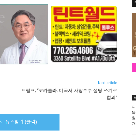
Next article
트럼프, “코카콜라, 미국서 사탕수수 설탕 쓰기로
합의”
디
욱
원
개