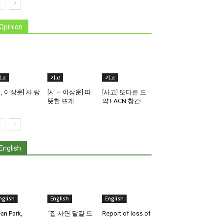
Opinion
기고
기고
기고
시, 이상운] 사 랑
[시 – 이상운] 따
[사고] 또다른 도
뜻한 뜨개
약 EACN 창간!
English
nglish
English
English
an Park,
“집 사면 달걀 드
Report of loss of