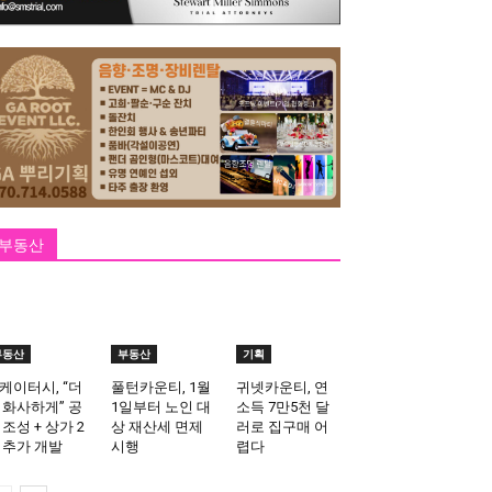
부동산
부동산
부동산
기획
케이터시, “더
풀턴카운티, 1월
귀넷카운티, 연
 화사하게” 공
1일부터 노인 대
소득 7만5천 달
 조성 + 상가 2
상 재산세 면제
러로 집구매 어
 추가 개발
시행
렵다