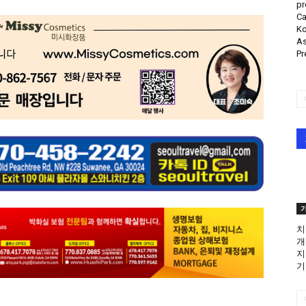
pr
Ca
Ko
As
Pr
치
개
지
기