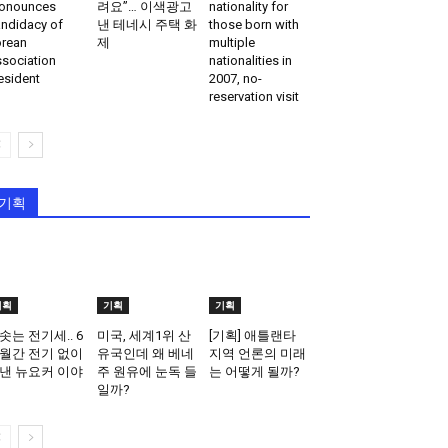
onounces
려요”… 이색광고
nationality for
ndidacy of
낸 테네시 주택 화
those born with
rean
제
multiple
sociation
nationalities in
esident
2007, no-
reservation visit
기획
기획
기획
기획
솟는 전기세.. 6
미국, 세계1위 산
[기획] 애틀랜타
월간 전기 없이
유국인데 왜 베네
지역 언론의 미래
낸 뉴요커 이야
주 원유에 눈독 들
는 어떻게 될까?
일까?