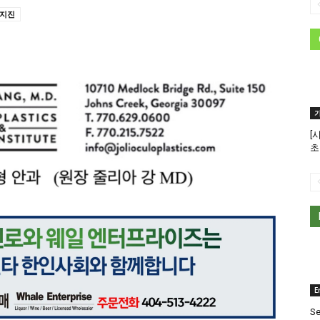
 지진
[
초
E
Se