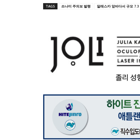
TAGS
쓰나미 주의보 발령
알래스카 앞바다서 규모 7.3