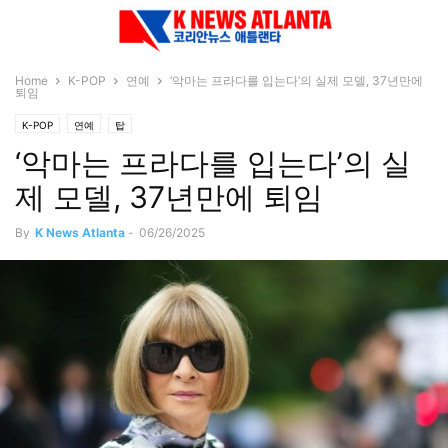
Home
K-POP
연예
‘악마는 프라다를 입는다’의 실제 모델, 37년만에
퇴임
K-POP
연예
탑
‘악마는 프라다를 입는다’의 실
제 모델, 37년만에 퇴임
By
K News Atlanta
-
06/26/2025