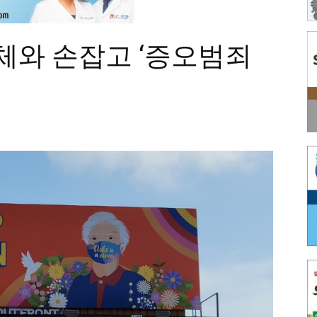
단체와 손잡고 ‘증오범죄