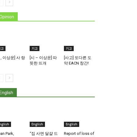
Opinion
기고
기고
기고
시, 이상운] 사 랑
[시 – 이상운] 따
[사고] 또다른 도
뜻한 뜨개
약 EACN 창간!
English
nglish
English
English
an Park,
“집 사면 달걀 드
Report of loss of