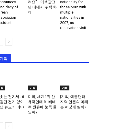
onounces
려요”… 이색광고
nationality for
ndidacy of
낸 테네시 주택 화
those born with
rean
제
multiple
sociation
nationalities in
esident
2007, no-
reservation visit
기획
기획
기획
기획
솟는 전기세.. 6
미국, 세계1위 산
[기획] 애틀랜타
월간 전기 없이
유국인데 왜 베네
지역 언론의 미래
낸 뉴요커 이야
주 원유에 눈독 들
는 어떻게 될까?
일까?