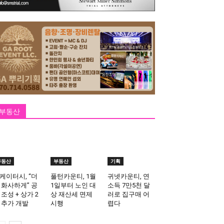
부동산
부동산
부동산
기획
케이터시, “더
풀턴카운티, 1월
귀넷카운티, 연
 화사하게” 공
1일부터 노인 대
소득 7만5천 달
 조성 + 상가 2
상 재산세 면제
러로 집구매 어
 추가 개발
시행
렵다