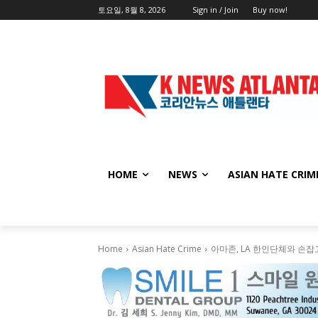
토요일, 8월 8, 2026
Sign in / Join
Buy now!
HOME
NEWS
ASIAN HATE CRIM
Home
Asian Hate Crime
아마존, LA 한인단체와 손잡