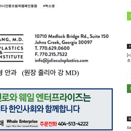
아시안증오범죄캠페인동참
#허소영
[
초
E
Se