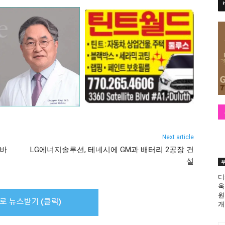
Next article
노바
LG에너지솔루션, 테네시에 GM과 배터리 2공장 건
설
디
욱
원
개