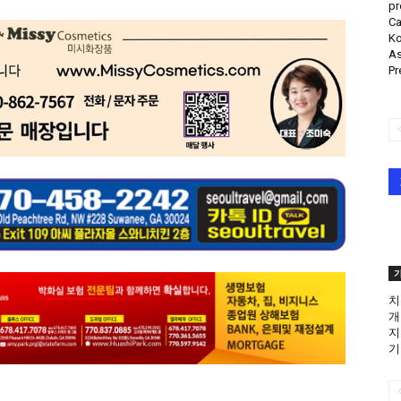
pr
Ca
Ko
As
Pr
치
개
지
기