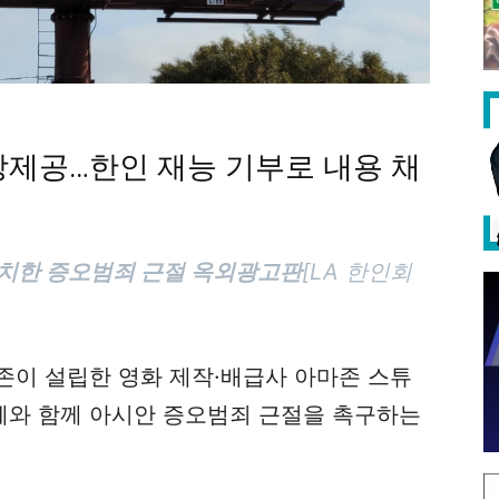
상제공…한인 재능 기부로 내용 채
설치한 증오범죄 근절 옥외광고판
[LA 한인회
존이 설립한 영화 제작·배급사 아마존 스튜
단체와 함께 아시안 증오범죄 근절을 촉구하는