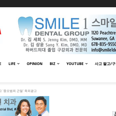
E
LIFE
OPINION
BIZ
YOUTUBE
사고 팔고/
고 '증오범죄 근절' 옥외광고