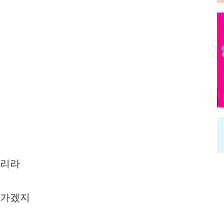
이리라
어가겠지