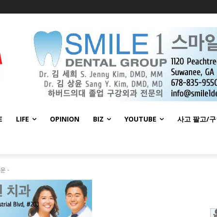
E
LIFE
OPINION
BIZ
YOUTUBE
사고 팔고/
운 -