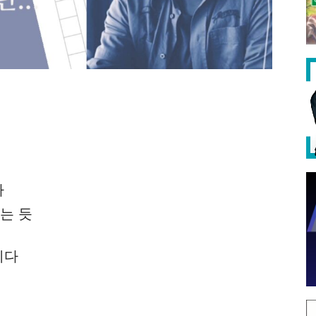
다
는 듯
이다