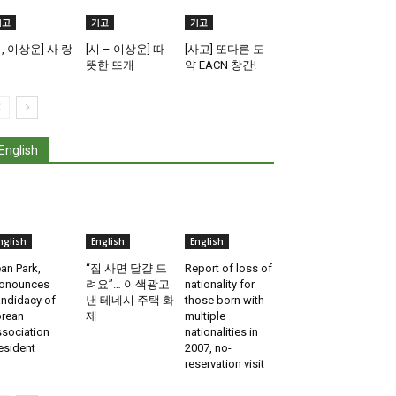
기고
기고
기고
시, 이상운] 사 랑
[시 – 이상운] 따
[사고] 또다른 도
뜻한 뜨개
약 EACN 창간!
English
nglish
English
English
an Park,
“집 사면 달걀 드
Report of loss of
onounces
려요”… 이색광고
nationality for
ndidacy of
낸 테네시 주택 화
those born with
rean
제
multiple
sociation
nationalities in
esident
2007, no-
reservation visit