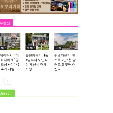
부동산
부동산
부동산
기획
케이터시, “더
풀턴카운티, 1월
귀넷카운티, 연
 화사하게” 공
1일부터 노인 대
소득 7만5천 달
 조성 + 상가 2
상 재산세 면제
러로 집구매 어
 추가 개발
시행
렵다
Opinion