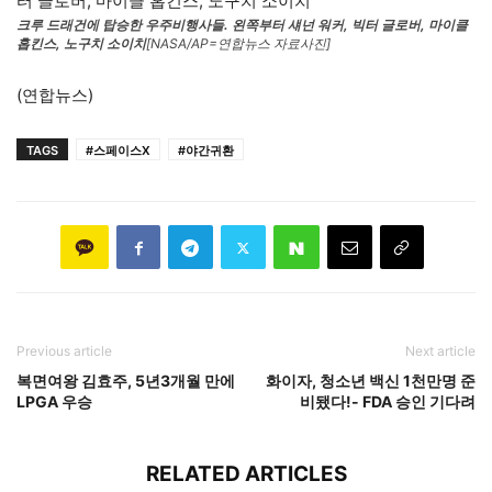
크루 드래건에 탑승한 우주비행사들. 왼쪽부터 섀넌 워커, 빅터 글로버, 마이클
홉킨스, 노구치 소이치
[NASA/AP=연합뉴스 자료사진]
(연합뉴스)
TAGS
#스페이스X
#야간귀환
Previous article
Next article
복면여왕 김효주, 5년3개월 만에
화이자, 청소년 백신 1천만명 준
LPGA 우승
비됐다!- FDA 승인 기다려
RELATED ARTICLES