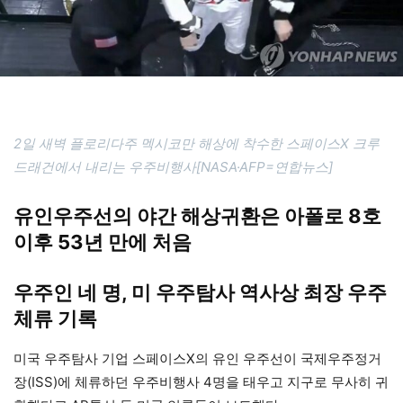
2일 새벽 플로리다주 멕시코만 해상에 착수한 스페이스X 크루
드래건에서 내리는 우주비행사[NASA·AFP=연합뉴스]
유인우주선의 야간 해상귀환은 아폴로 8호
이후 53년 만에 처음
우주인 네 명, 미 우주탐사 역사상 최장 우주
체류 기록
미국 우주탐사 기업 스페이스X의 유인 우주선이 국제우주정거
장(ISS)에 체류하던 우주비행사 4명을 태우고 지구로 무사히 귀