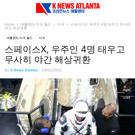
Home
애틀랜타.미국.월드
미국
스페이스X, 우주인 4명 태우고 무사히
야간 해상귀환
애틀랜타.미국.월드
미국
스페이스X, 우주인 4명 태우고
무사히 야간 해상귀환
By
K News Atlanta
-
05/02/2021