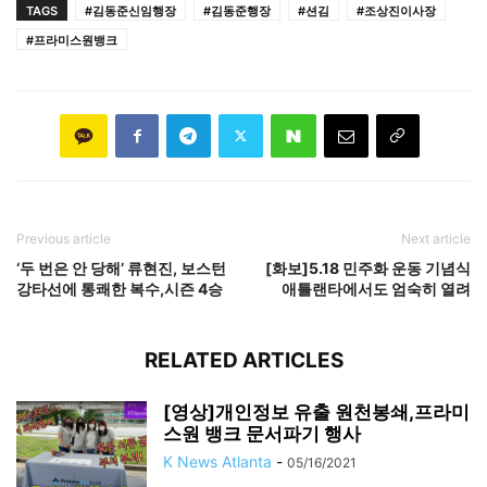
TAGS
#김동준신임행장
#김동준행장
#션김
#조상진이사장
#프라미스원뱅크
Previous article
Next article
‘두 번은 안 당해’ 류현진, 보스턴
[화보]5.18 민주화 운동 기념식
강타선에 통쾌한 복수,시즌 4승
애틀랜타에서도 엄숙히 열려
RELATED ARTICLES
[영상]개인정보 유출 원천봉쇄,프라미
스원 뱅크 문서파기 행사
K News Atlanta
-
05/16/2021