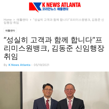
Home
애틀랜타
“성실히 고객과 함께 합니다”프리미스원뱅크, 김동준 신
임행장 취임
애틀랜타
“성실히 고객과 함께 합니다”프
리미스원뱅크, 김동준 신임행장
취임
By
K News Atlanta
-
05/19/2021