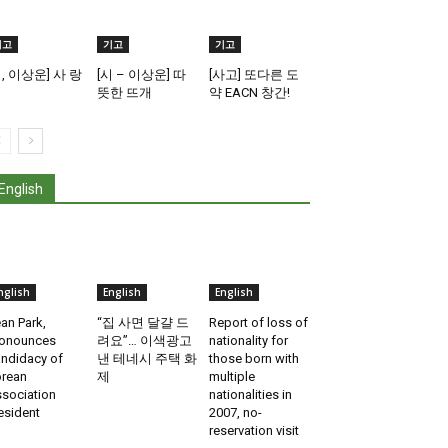
기고
기고
기고
시, 이상운] 사 랑
[시 – 이상운] 따
[사고] 또다른 도
뜻한 뜨개
약 EACN 창간!
English
nglish
English
English
an Park,
“집 사면 달걀 드
Report of loss of
onounces
려요”… 이색광고
nationality for
ndidacy of
낸 테네시 주택 화
those born with
rean
제
multiple
sociation
nationalities in
esident
2007, no-
reservation visit