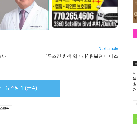
Next article
용사
“무조건 흰색 입어라” 윔블던 테니스
디
욱
원
개
스크릭