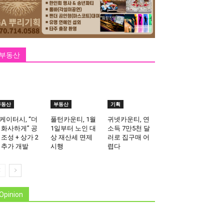
부동산
부동산
부동산
기획
케이터시, “더
풀턴카운티, 1월
귀넷카운티, 연
 화사하게” 공
1일부터 노인 대
소득 7만5천 달
 조성 + 상가 2
상 재산세 면제
러로 집구매 어
 추가 개발
시행
렵다
Opinion