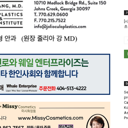
[
초
E
Se
pr
Ca
Ko
As
Pr