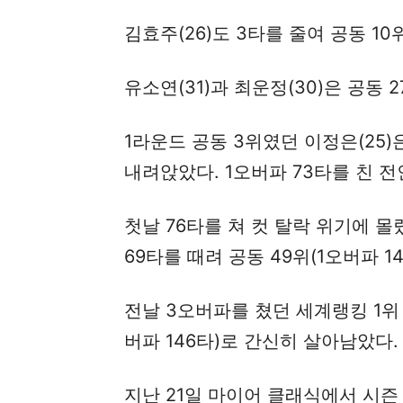
김효주(26)도 3타를 줄여 공동 10
유소연(31)과 최운정(30)은 공동 
1라운드 공동 3위였던 이정은(25)은
내려앉았다. 1오버파 73타를 친 전
첫날 76타를 쳐 컷 탈락 위기에 몰
69타를 때려 공동 49위(1오버파 
전날 3오버파를 쳤던 세계랭킹 1위 
버파 146타)로 간신히 살아남았다.
지난 21일 마이어 클래식에서 시즌