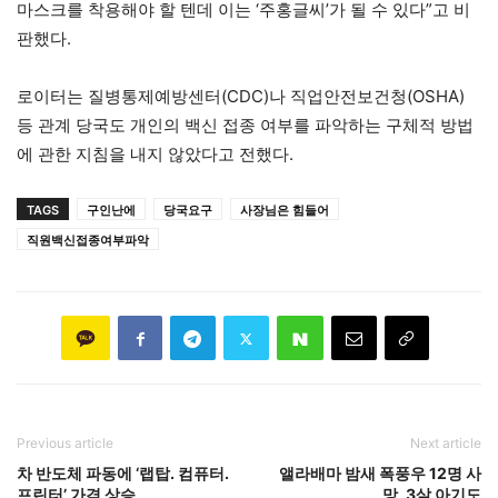
마스크를 착용해야 할 텐데 이는 ‘주홍글씨’가 될 수 있다”고 비
판했다.
로이터는 질병통제예방센터(CDC)나 직업안전보건청(OSHA)
등 관계 당국도 개인의 백신 접종 여부를 파악하는 구체적 방법
에 관한 지침을 내지 않았다고 전했다.
TAGS
구인난에
당국요구
사장님은 힘들어
직원백신접종여부파악
Previous article
Next article
차 반도체 파동에 ‘랩탑. 컴퓨터.
앨라배마 밤새 폭풍우 12명 사
프린터’ 가격 상승
망, 3살 아기도