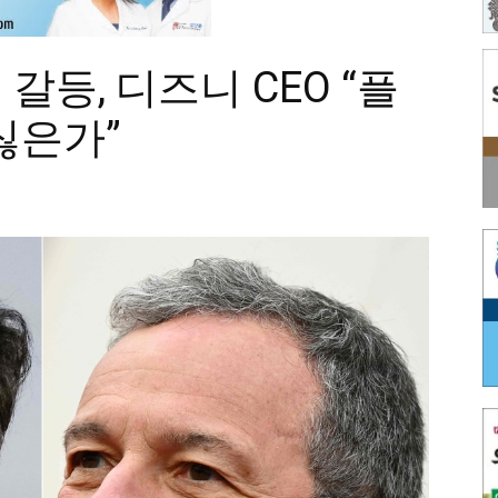
등, 디즈니 CEO “플
싫은가”