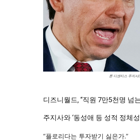
론 디샌티스 주지사(왼
디즈니월드, “직원 7만5천명 넘
주지사와 ‘동성애 등 성적 정체성
“플로리다는 투자받기 싫은가.”