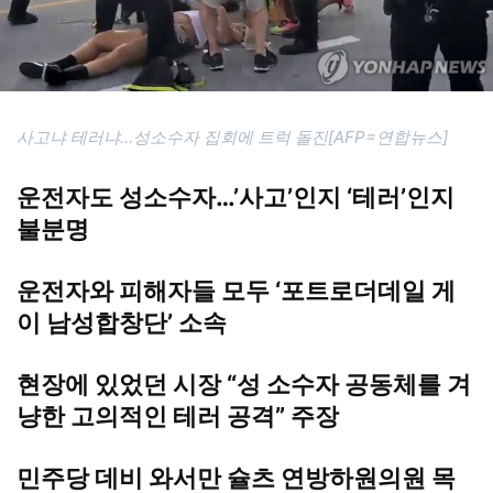
사고냐 테러냐…성소수자 집회에 트럭 돌진[AFP=연합뉴스]
운전자도 성소수자…’사고’인지 ‘테러’인지
불분명
운전자와 피해자들 모두 ‘포트로더데일 게
이 남성합창단’ 소속
현장에 있었던 시장 “성 소수자 공동체를 겨
냥한 고의적인 테러 공격” 주장
민주당 데비 와서만 슐츠 연방하원의원 목