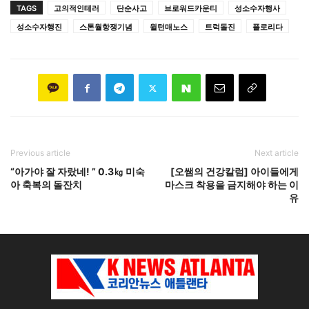
TAGS
고의적인테러
단순사고
브로워드카운티
성소수자행사
성소수자행진
스톤월항쟁기념
윌턴매노스
트럭돌진
플로리다
Previous article
Next article
“아가야 잘 자랐네! ” 0.3㎏ 미숙
[오쌤의 건강칼럼] 아이들에게
아 축복의 돌잔치
마스크 착용을 금지해야 하는 이
유