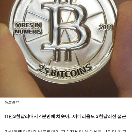
비트코인
11만3천달러대서 4분만에 치솟아…이더리움도 3천달러선 접근
가상화폐 대장주 비트코인이 파죽지세의 상승세를 보이며 최고