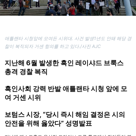
애틀랜타 시청앞에 모여든 시위대. 사건 발생1년도 안돼 해당 경
찰이 복직되자 거센 항의를 하고 있다./사진 AJC
지난해 6월 발생한 흑인 레이샤드 브룩스
총격 경찰 복직
흑인사회 강력 반발 애틀랜타 시청 앞에 모
여 거센 시위
보텀스 시장, “당시 즉시 해임 결정은 시의
안전을 위해 옳았다” 성명발표