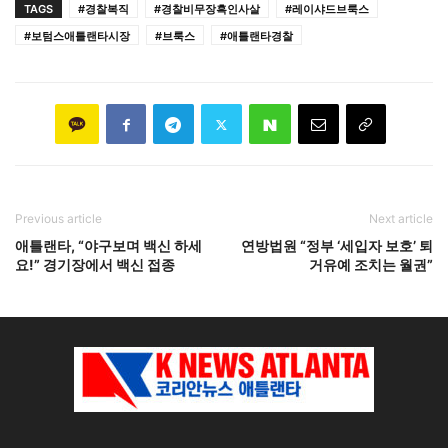
TAGS
#경찰복직
#경찰비무장흑인사살
#레이샤드브룩스
#보텀스애틀랜타시장
#브룩스
#애틀랜타경찰
Previous article
Next article
애틀랜타, “야구보며 백신 하세
연방법원 “정부 ‘세입자 보호’ 퇴
요!” 경기장에서 백신 접종
거유예 조치는 월권”