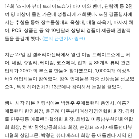
14회 ‘조지아 뷰티 트레이드쇼’가 바이어와 밴더, 관람객 등 2천
여 명 이상이 몰린 가운데 성황리에 개최됐다. 또한 경품행사에
서는 추첨을 통해 장수돌침대의 옥침대, 대형 좌욕기, 마사지 체
어, POS, 상품권 등 약 10만달러 상당의 경품이 제공돼 관람객
들을 즐겁게 했다.
(본지 관련기사 링크)
지난 27일 캅 갤러리아센터에서 열린 이날 트레이드쇼에는 헤
어, 네일, 쥬얼리, 케미컬, 코스메틱, 잡화 등 85개의 뷰티 관련
업체가 205개의 부스를 만들어 참가했으며, 1,000여개 이상의
바이어업체들이 참여했다. 참여 업체들은 각종 신상품을 선보였
으며, 특히 헤어업체가 13군데나 참여해서 눈길을 끌었다.
행사 시작 리본 커팅식에는 박윤주 주애틀랜타 총영사, 이홍기
애틀랜타 한인회장, 윤금례 미주뷰티여성경영인협회 회장, 김형
률 민주평통 애틀랜타협의회 회장, 최병일 미동남부한인회연합
회 회장, 썬 박 한인상공회의소 회장, 손영표 조지아애틀랜타뷰
티협회 상임고문, 박형권 뷰티매스터 회장 등 애틀랜타 지역 인