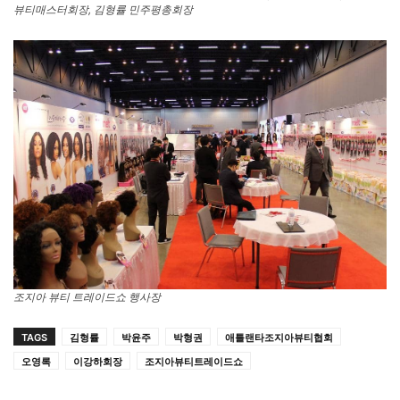
뷰티매스터회장, 김형률 민주평총회장
조지아 뷰티 트레이드쇼 행사장
TAGS
김형률
박윤주
박형권
애틀랜타조지아뷰티협회
오영록
이강하회장
조지아뷰티트레이드쇼