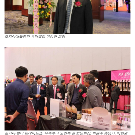
조지아애틀랜타 뷰티협회 이강하 회장
조지아 뷰티 트레이드쇼. 우측부터 오영록 전 한인회장, 박윤주 총영사, 박형권