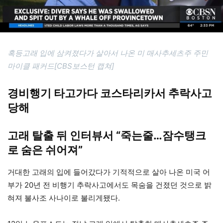
혹등고래 입에 삼켜졌다가 살아서 나온 미 매사추세츠주 주민
마이클 패커드[CBS보스턴 캡쳐]
경비행기 타고가다 코스타리카서 추락사고
당해
고래 탈출 뒤 인터뷰서 “죽는줄…잠수탱크
로 숨은 쉬어져”
거대한 고래의 입에 들어갔다가 기적적으로 살아 나온 미국 어
부가 20년 전 비행기 추락사고에서도 목숨을 건졌던 것으로 밝
혀져 불사조 사나이로 불리게됐다.