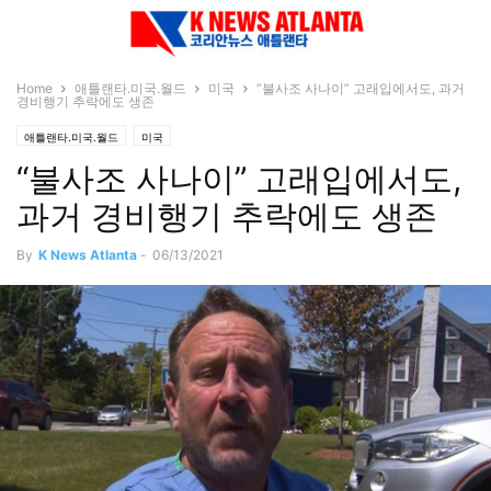
Home
애틀랜타.미국.월드
미국
“불사조 사나이” 고래입에서도, 과거
경비행기 추락에도 생존
애틀랜타.미국.월드
미국
“불사조 사나이” 고래입에서도,
과거 경비행기 추락에도 생존
By
K News Atlanta
-
06/13/2021