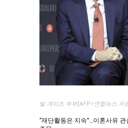
빌 게이츠 부부[AFP=연합뉴스 자
“재단활동은 지속”…이혼사유 관