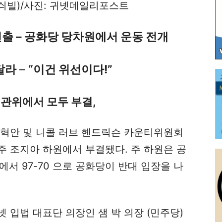
렌싀빌)/사진: 귀넷데일리포스트
출 – 공화당 당차원에서 운동 전개
달라
–
“이건 위선이다!”
선관위에서 모두 부결,
개혁안 및 니콜 러브 헨드릭슨 카운티위원회
주 조지아 하원에서 부결됐다. 주 하원은 공
서 97-70 으로 공화당이 반대 입장을 나
 입법 대표단 의장인 샘 박 의장 (민주당)