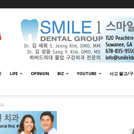
E
LIFE
OPINION
BIZ
YOUTUBE
사고 팔고/
!.