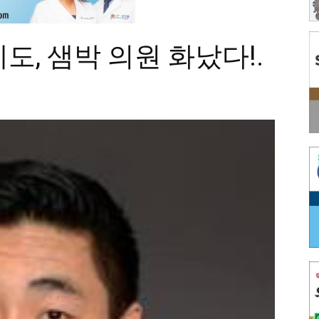
도, 샘박 의원 화났다!.