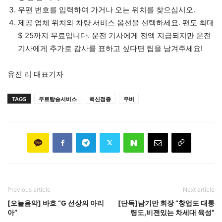
우편 번호를 입력하여 가거나 오는 위치를 찾으십시오.
제공 업체 위치와 차량 서비스 옵션을 선택하세요. 편도 최대
$ 25까지 무료입니다. 운전 기사에게 전액 지급되지만 운전
기사에게 추가로 감사를 표하고 싶다면 팁을 남겨주세요!
유진 리 대표기자
TAGS
무료탑승서비스
백신접종
우버
Previous article
Next article
[오늘음악] 바흐 “G 선상의 아리
[단독]남기만 회장 “창업도 대통
아”
령도,비젼있는 차세대 육성”