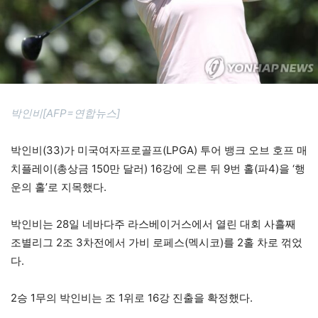
박인비[AFP=연합뉴스]
박인비(33)가 미국여자프로골프(LPGA) 투어 뱅크 오브 호프 매
치플레이(총상금 150만 달러) 16강에 오른 뒤 9번 홀(파4)을 ‘행
운의 홀’로 지목했다.
박인비는 28일 네바다주 라스베이거스에서 열린 대회 사흘째
조별리그 2조 3차전에서 가비 로페스(멕시코)를 2홀 차로 꺾었
다.
2승 1무의 박인비는 조 1위로 16강 진출을 확정했다.