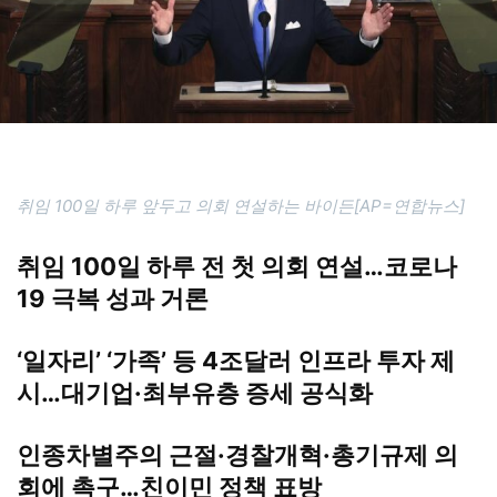
취임 100일 하루 앞두고 의회 연설하는 바이든[AP=연합뉴스]
취임 100일 하루 전 첫 의회 연설…코로나
19 극복 성과 거론
‘일자리’ ‘가족’ 등 4조달러 인프라 투자 제
시…대기업·최부유층 증세 공식화
인종차별주의 근절·경찰개혁·총기규제 의
회에 촉구…친이민 정책 표방