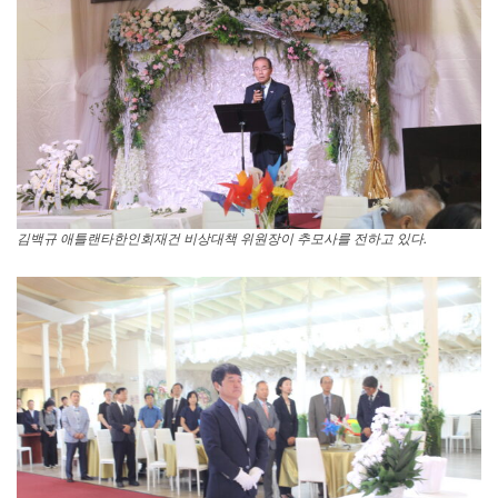
김백규 애틀랜타한인회재건 비상대책 위원장이 추모사를 전하고 있다.