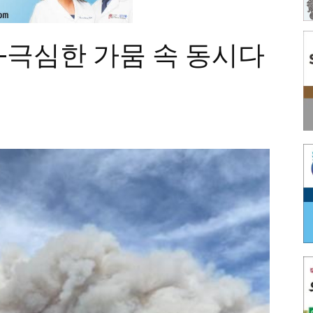
 -극심한 가뭄 속 동시다