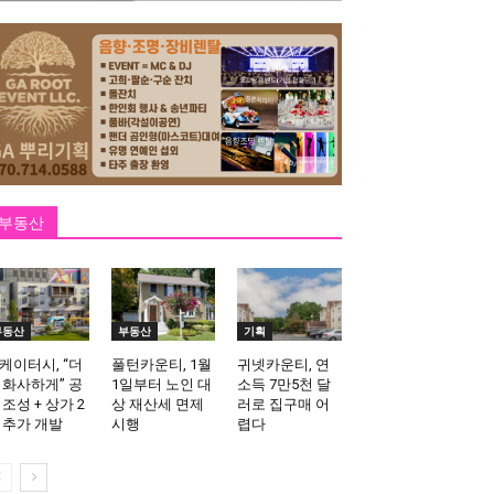
부동산
부동산
부동산
기획
케이터시, “더
풀턴카운티, 1월
귀넷카운티, 연
 화사하게” 공
1일부터 노인 대
소득 7만5천 달
 조성 + 상가 2
상 재산세 면제
러로 집구매 어
 추가 개발
시행
렵다