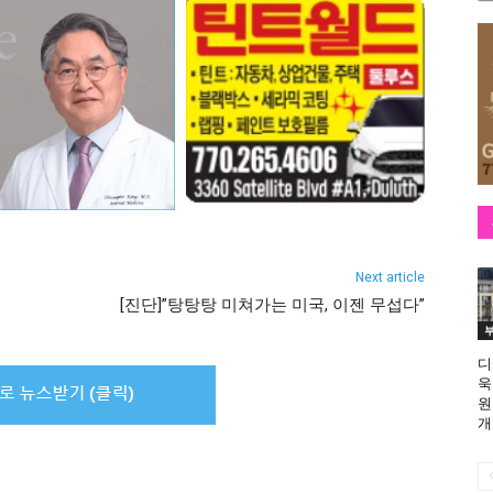
Next article
[진단]”탕탕탕 미쳐가는 미국, 이젠 무섭다”
디
욱
원
개