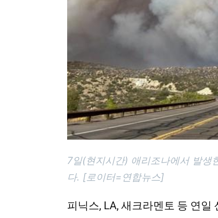
7일(현지시간) 애리조나에서 발생
다. [로이터=연합뉴스]
피닉스, LA, 새크라멘토 등 연일