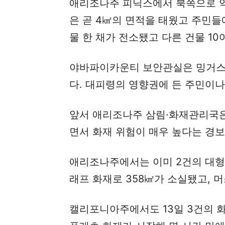
애리조나주 피닉스에서 북쪽으로 약 
은 곧 4㎢의 면적을 태웠고 주민들
물 한 채가 전소됐고 다른 건물 10
야바파이카운티 보안관실은 밍거스
다. 대피령의 영향권에 든 주민이나
앞서 애리조나주 삼림·화재관리국은
면서 화재 위험이 매우 높다는 경보
애리조나주에서는 이미 2건의 대형
래프 화재로 358㎢가 소실됐고, 머
캘리포니아주에서도 13일 3건의 