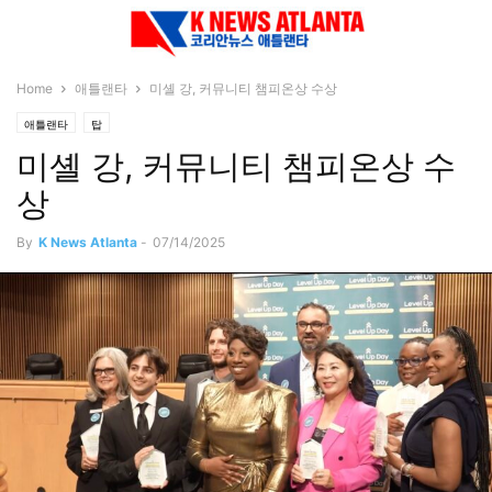
Home
애틀랜타
미셸 강, 커뮤니티 챔피온상 수상
애틀랜타
탑
미셸 강, 커뮤니티 챔피온상 수
상
By
K News Atlanta
-
07/14/2025