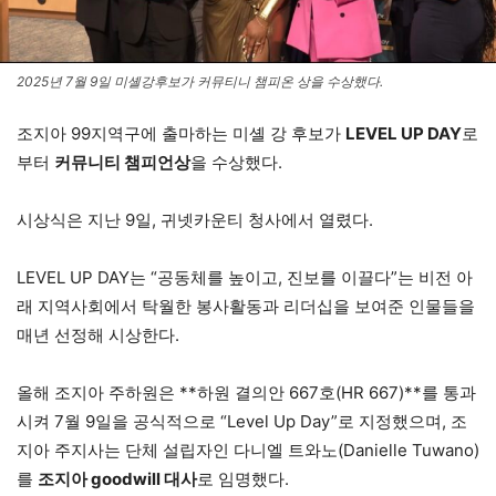
2025년 7월 9일 미셸강후보가 커뮤티니 챔피온 상을 수상했다.
조지아 99지역구에 출마하는 미셸 강 후보가
LEVEL UP DAY
로
부터
커뮤니티 챔피언상
을 수상했다.
시상식은 지난 9일, 귀넷카운티 청사에서 열렸다.
LEVEL UP DAY는 “공동체를 높이고, 진보를 이끌다”는 비전 아
래 지역사회에서 탁월한 봉사활동과 리더십을 보여준 인물들을
매년 선정해 시상한다.
올해 조지아 주하원은 **하원 결의안 667호(HR 667)**를 통과
시켜 7월 9일을 공식적으로 “Level Up Day”로 지정했으며, 조
지아 주지사는 단체 설립자인 다니엘 트와노(Danielle Tuwano)
를
조지아 goodwill 대사
로 임명했다.