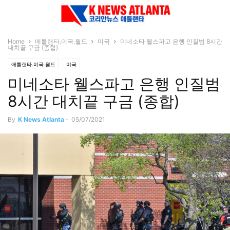
Home
애틀랜타.미국.월드
미국
미네소타 웰스파고 은행 인질범 8시간
대치끝 구금 (종합)
애틀랜타.미국.월드
미국
미네소타 웰스파고 은행 인질범
8시간 대치끝 구금 (종합)
By
K News Atlanta
-
05/07/2021