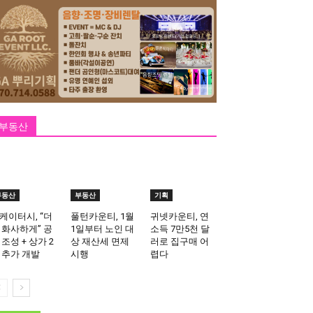
부동산
부동산
부동산
기획
케이터시, “더
풀턴카운티, 1월
귀넷카운티, 연
 화사하게” 공
1일부터 노인 대
소득 7만5천 달
 조성 + 상가 2
상 재산세 면제
러로 집구매 어
 추가 개발
시행
렵다