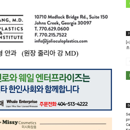
[
초
E
Se
pr
Ca
Ko