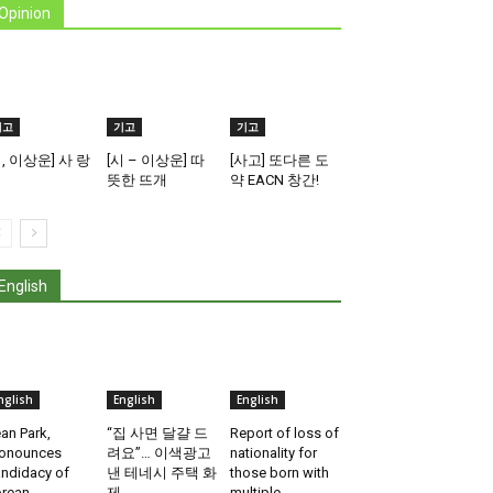
Opinion
기고
기고
기고
시, 이상운] 사 랑
[시 – 이상운] 따
[사고] 또다른 도
뜻한 뜨개
약 EACN 창간!
English
nglish
English
English
an Park,
“집 사면 달걀 드
Report of loss of
onounces
려요”… 이색광고
nationality for
ndidacy of
낸 테네시 주택 화
those born with
rean
제
multiple