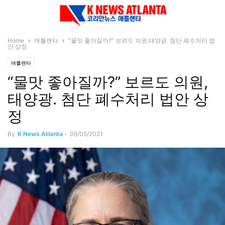
Home
애틀랜타
“물맛 좋아질까?” 보르도 의원,태양광. 첨단 폐수처리 법
안 상정
애틀랜타
“물맛 좋아질까?” 보르도 의원,
태양광. 첨단 폐수처리 법안 상
정
By
K News Atlanta
-
06/05/2021