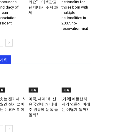
onounces
려요”… 이색광고
nationality for
ndidacy of
낸 테네시 주택 화
those born with
rean
제
multiple
sociation
nationalities in
esident
2007, no-
reservation visit
기획
기획
기획
기획
솟는 전기세.. 6
미국, 세계1위 산
[기획] 애틀랜타
월간 전기 없이
유국인데 왜 베네
지역 언론의 미래
낸 뉴요커 이야
주 원유에 눈독 들
는 어떻게 될까?
일까?