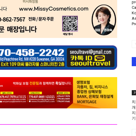
pr
Ca
Ko
As
Pr
치
개
지
기