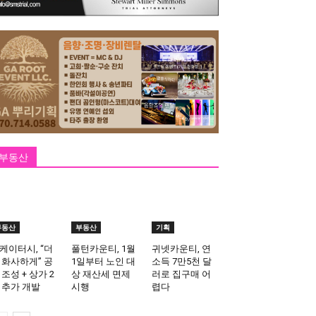
부동산
부동산
부동산
기획
케이터시, “더
풀턴카운티, 1월
귀넷카운티, 연
 화사하게” 공
1일부터 노인 대
소득 7만5천 달
 조성 + 상가 2
상 재산세 면제
러로 집구매 어
 추가 개발
시행
렵다