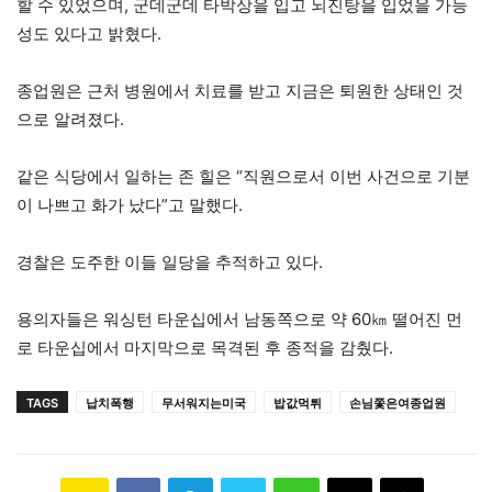
할 수 있었으며, 군데군데 타박상을 입고 뇌진탕을 입었을 가능
성도 있다고 밝혔다.
종업원은 근처 병원에서 치료를 받고 지금은 퇴원한 상태인 것
으로 알려졌다.
같은 식당에서 일하는 존 힐은 “직원으로서 이번 사건으로 기분
이 나쁘고 화가 났다”고 말했다.
경찰은 도주한 이들 일당을 추적하고 있다.
용의자들은 워싱턴 타운십에서 남동쪽으로 약 60㎞ 떨어진 먼
로 타운십에서 마지막으로 목격된 후 종적을 감췄다.
TAGS
납치폭행
무서워지는미국
밥값먹튀
손님쫓은여종업원