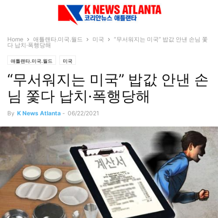
Home
애틀랜타.미국.월드
미국
“무서워지는 미국” 밥값 안낸 손님 쫓
다 납치·폭행당해
애틀랜타.미국.월드
미국
“무서워지는 미국” 밥값 안낸 손
님 쫓다 납치·폭행당해
By
K News Atlanta
-
06/22/2021