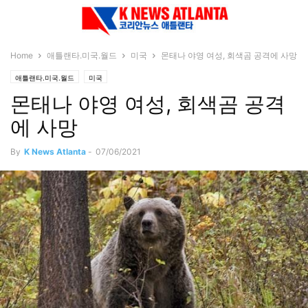
Home
애틀랜타.미국.월드
미국
몬태나 야영 여성, 회색곰 공격에 사망
애틀랜타.미국.월드
미국
몬태나 야영 여성, 회색곰 공격
에 사망
By
K News Atlanta
-
07/06/2021