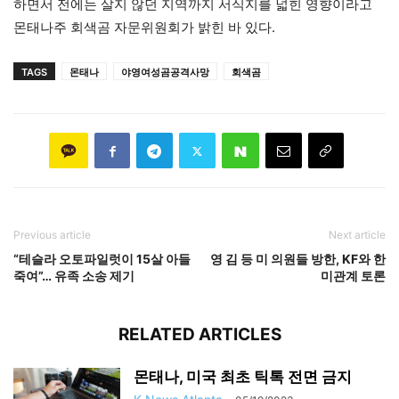
하면서 전에는 살지 않던 지역까지 서식지를 넓힌 영향이라고
몬태나주 회색곰 자문위원회가 밝힌 바 있다.
TAGS
몬태나
야영여성곰공격사망
회색곰
Previous article
Next article
“테슬라 오토파일럿이 15살 아들
영 김 등 미 의원들 방한, KF와 한
죽여”… 유족 소송 제기
미관계 토론
RELATED ARTICLES
몬태나, 미국 최초 틱톡 전면 금지