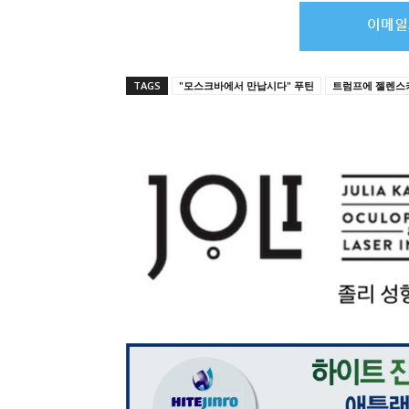
TAGS
"모스크바에서 만납시다" 푸틴
트럼프에 젤렌스키