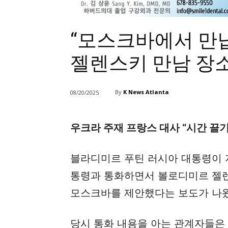
“모스크바에서 만납
젤렌스키 만남 장
By
K News Atlanta
08/20/2025
우크라 주재 프랑스 대사 “시간 끌기
블라디미르 푸틴 러시아 대통령이 지
통령과 통화하면서 볼로디미르 젤
모스크바를 제안했다는 보도가 나왔
당시 통화 내용을 아는 관계자들은 