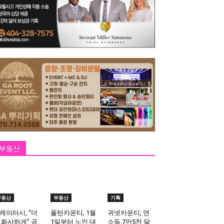
부동산
부동산
부동산
기획
케이터시, “더
풀턴카운티, 1월
귀넷카운티, 연
 화사하게” 공
1일부터 노인 대
소득 7만5천 달