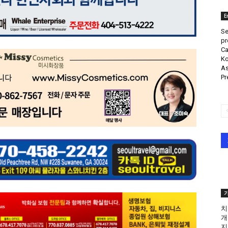
E
Se
pr
Ca
Ko
As
Pr
치
개
지