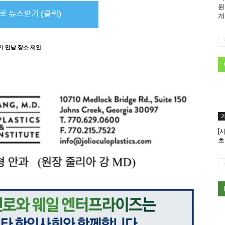
원
개
 만남 장소 제안
[
초