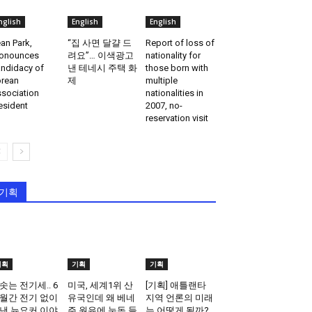
nglish
English
English
an Park,
“집 사면 달걀 드
Report of loss of
onounces
려요”… 이색광고
nationality for
ndidacy of
낸 테네시 주택 화
those born with
rean
제
multiple
sociation
nationalities in
esident
2007, no-
reservation visit
기획
기획
기획
기획
솟는 전기세.. 6
미국, 세계1위 산
[기획] 애틀랜타
월간 전기 없이
유국인데 왜 베네
지역 언론의 미래
낸 뉴요커 이야
주 원유에 눈독 들
는 어떻게 될까?