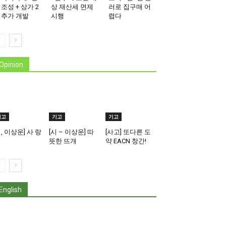
 조성 + 상가 2
상 재산세 면제
러로 집구매 어
 추가 개발
시행
렵다
Opinion
기고
기고
기고
시, 이상운] 사 랑
[시 – 이상운] 따
[사고] 또다른 도
뜻한 뜨개
약 EACN 창간!
English