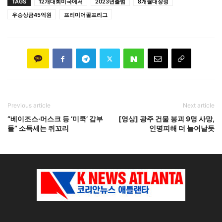
TAGS
12개대회미국에서
2023년출범
8개월대장정
우승상금45억원
프리미어골프리그
Previous article
Next article
“베이조스·머스크 등 ‘미쿡’ 갑부
[영상] 광주 건물 붕괴 9명 사망,
들” 소득세는 쥐꼬리
인명피해 더 늘어날듯