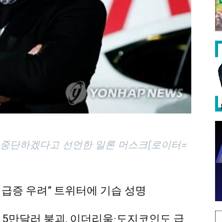
 중단하겠다고 선언한 일론 머스크[로이터=
 급증 우려” 트위터에 기습 성명
5만달러 붕괴, 이더리움·도지코인도 급