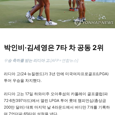
박인비·김세영은 7타 차 공동 2위
우
승 축하를 받는 리디아 고.
[AFP=연합뉴스]
리디아 고(24·뉴질랜드)가 3년 만에 미국여자프로골프(LPGA)
투어 우승을 차지했다.
리디아 고는 17일 하와이주 오아후섬의 카폴레이 골프클럽(파
72·6천397야드)에서 열린 LPGA 투어 롯데 챔피언십(총상금
200만 달러) 대회 마지막 날 4라운드에서 버디만 7개를 기록하
며 7언더파 65타의 성적을 냈다.