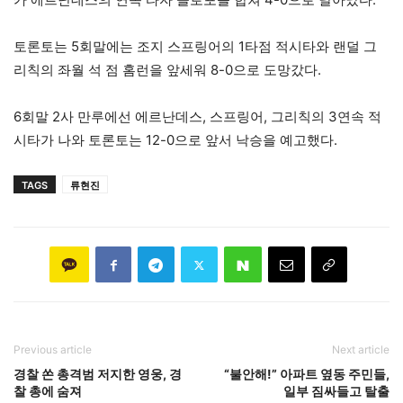
토론토는 5회말에는 조지 스프링어의 1타점 적시타와 랜덜 그
리칙의 좌월 석 점 홈런을 앞세워 8-0으로 도망갔다.
6회말 2사 만루에선 에르난데스, 스프링어, 그리칙의 3연속 적
시타가 나와 토론토는 12-0으로 앞서 낙승을 예고했다.
TAGS
류현진
Previous article
Next article
경찰 쏜 총격범 저지한 영웅, 경
“불안해!” 아파트 옆동 주민들,
찰 총에 숨져
일부 짐싸들고 탈출