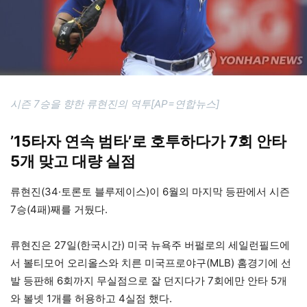
시즌 7승을 향한 류현진의 역투[AP=연합뉴스]
’15타자 연속 범타’로 호투하다가 7회 안타
5개 맞고 대량 실점
류현진(34·토론토 블루제이스)이 6월의 마지막 등판에서 시즌
7승(4패)째를 거뒀다.
류현진은 27일(한국시간) 미국 뉴욕주 버펄로의 세일런필드에
서 볼티모어 오리올스와 치른 미국프로야구(MLB) 홈경기에 선
발 등판해 6회까지 무실점으로 잘 던지다가 7회에만 안타 5개
와 볼넷 1개를 허용하고 4실점 했다.