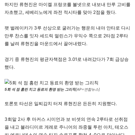
하지만 류현진은 마이켈 프랑코를 볼넷으로 내보내 만루 고비를
자초했고, 세베리노에게 좌전 적시타를 맞아 2점을 줬다.
팻 벌레이카가 3루 선상으로 굴러가는 행운의 내야 안타로 다시
만루 찬스를 잇자 세드릭 멀린스가 우익수 쪽으로 2타점 2루타
를 날려 류현진을 마운드에서 끌어내렸다.
경기 중 류현진의 평균자책점은 3.01로 내려갔다가 7회 급상승
했다.
5회 석 점 홈런 치고 동료의 환영 받는 그리칙
[AP=연합뉴스]
토론토 타선은 일찌감치 터져 류현진은 든든히 지원했다.
3회말 2사 후 마커스 시미언과 보 비셋의 연속 2루타로 선취점
을 내고 블라디미르 게레로 주니어의 좌중월 투런 아치, 테오스
카 에르난데스의 연속 타자 솔로포를 합쳐 4-0으로 달아났다.