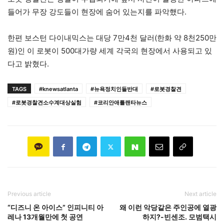
들어가 무장 강도들이 현장에 숨어 있는지를 파악했다.
한편 보스턴 다이내믹스는 대당 7만4천 달러(한화 약 8천250만
원)인 이 로봇이 500대가량 세계 각국의 현장에서 사용되고 있
다고 밝혔다.
TAGS
#knewsatlanta
#뉴욕정치인들반대
#로봇경찰견
#로봇경찰견소수계대상실험
#코리안애틀랜타뉴스
Previous article
Next article
“디즈니 온 아이스” 인피니티 아
왜 이런 악당같은 주인공에 열광
레나 13개월만에 첫 공연
하지?-빈센조. 모범택시