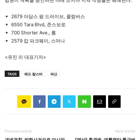
법원이 계획을 승인하면 아래 조지아 지역 식당들은 폐쇄된다.
2679 아담스 팜 드러이브, 콜럼버스
6550 Tara Blvd, 존스보로
700 Shorter Ave., 롬
2579 캅 파크웨이, 스머나
<유진 리 대표기자>
TAGS
레드 랍스터
파산
Previous article
Next article
귀넷경찰, 방화사건으로 아시안
[영상] 총격범, 애틀랜타 통근버