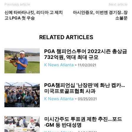
Previous article
Next article
신예 타바타나킷, 리디아 고 제치
아시안증오, 이번엔 경기장..장
고 LPGA 첫 우승
소불문
RELATED ARTICLES
PGA 챔피언스투어 2022시즌 총상금
732억원, 역대 최대 규모
K News Atlanta
-
11/02/2021
PGA챔피언십 ‘난장판’에 화난 켑카…
미국프로골프협회 사과
K News Atlanta
-
05/25/2021
미시간주도 투표권 제한 추진…포드
·GM 등 반대성명