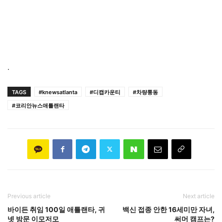
.
TAGS
#knewsatlanta
#디캡카운티
#차량퉁동
#코리안뉴스애틀랜타
Previous article
Next article
바이든 취임 100일 애틀랜타, 귀
백신 접종 안한 16세미만 자녀,
넷 방문 이모저모
써머 캠프는?