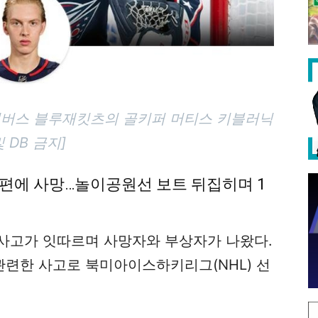
콜럼버스 블루재킷츠의 골키퍼 머티스 키블러닉
 DB 금지]
파편에 사망…놀이공원선 보트 뒤집히며 1
사고가 잇따르며 사망자와 부상자가 나왔다.
련한 사고로 북미아이스하키리그(NHL) 선