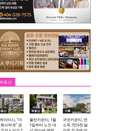
부동산
부동산
부동산
기획
케이터시, “더
풀턴카운티, 1월
귀넷카운티, 연
 화사하게” 공
1일부터 노인 대
소득 7만5천 달
 조성 + 상가 2
상 재산세 면제
러로 집구매 어