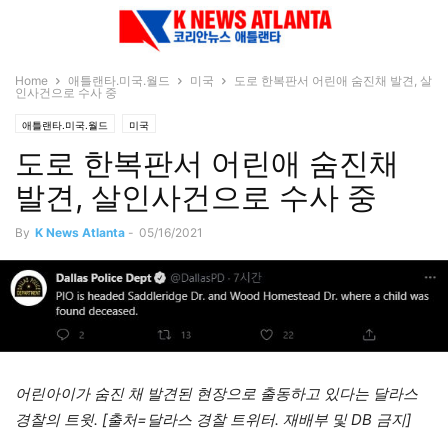
Home
애틀랜타.미국.월드
미국
도로 한복판서 어린애 숨진채 발견, 살
인사건으로 수사 중
애틀랜타.미국.월드
미국
도로 한복판서 어린애 숨진채
발견, 살인사건으로 수사 중
By
K News Atlanta
-
05/16/2021
어린아이가 숨진 채 발견된 현장으로 출동하고 있다는 달라스
경찰의 트윗. [출처=달라스 경찰 트위터. 재배부 및 DB 금지]