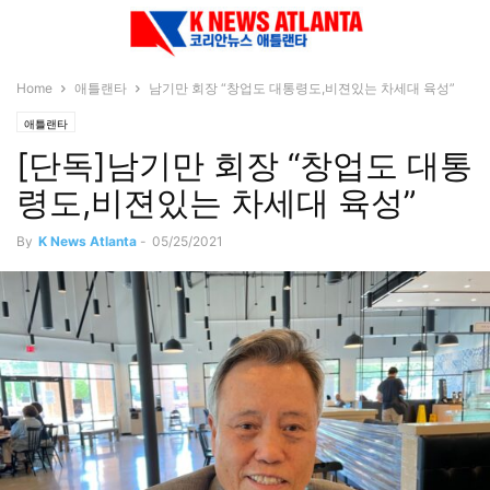
Home
애틀랜타
남기만 회장 “창업도 대통령도,비젼있는 차세대 육성”
애틀랜타
[단독]남기만 회장 “창업도 대통
령도,비젼있는 차세대 육성”
By
K News Atlanta
-
05/25/2021