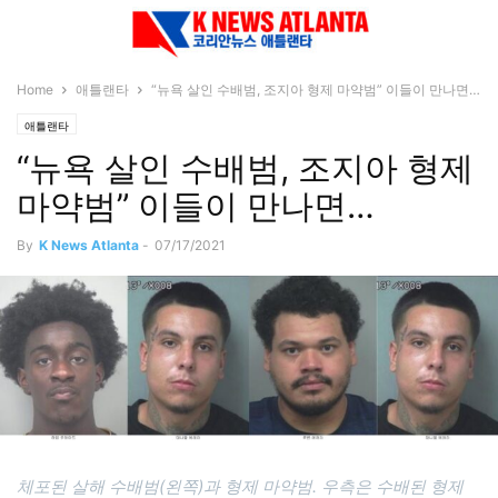
Home
애틀랜타
“뉴욕 살인 수배범, 조지아 형제 마약범” 이들이 만나면…
애틀랜타
“뉴욕 살인 수배범, 조지아 형제
마약범” 이들이 만나면…
By
K News Atlanta
-
07/17/2021
체포된 살해 수배범(왼쪽)과 형제 마약범. 우측은 수배된 형제