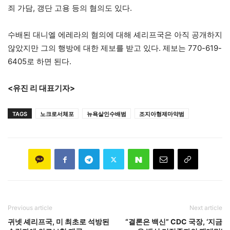
죄 가담, 갱단 고용 등의 혐의도 있다.
수배된 대니엘 에레라의 혐의에 대해 셰리프국은 아직 공개하지
않았지만 그의 행방에 대한 제보를 받고 있다. 제보는 770-619-
6405로 하면 된다.
<유진 리 대표기자>
TAGS
노크로서체포
뉴욕살인수배범
조지아형제마약범
Previous article
Next article
귀넷 셰리프국, 미 최초로 석방된
“결론은 백신” CDC 국장, ‘지금