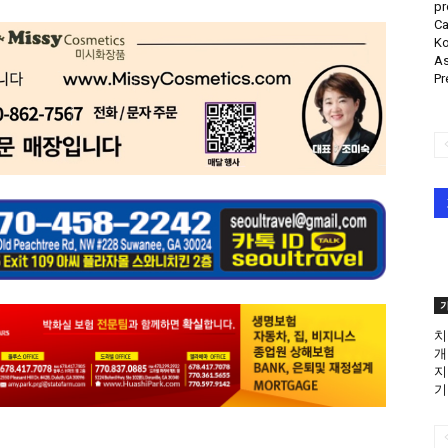
pr
Ca
Ko
As
Pr
치
개
지
기