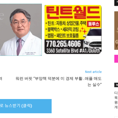
Next article
려
워런 버핏 “부양책 덕분에 미 경제 부활…애플 매도
는 실수”
디
욱
원
개