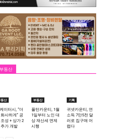
부동산
부동산
부동산
기획
케이터시, “더
풀턴카운티, 1월
귀넷카운티, 연
 화사하게” 공
1일부터 노인 대
소득 7만5천 달
 조성 + 상가 2
상 재산세 면제
러로 집구매 어
 추가 개발
시행
렵다