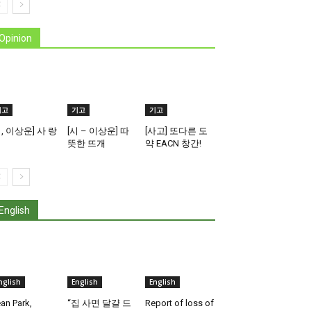
Opinion
기고
기고
기고
시, 이상운] 사 랑
[시 – 이상운] 따
[사고] 또다른 도
뜻한 뜨개
약 EACN 창간!
English
nglish
English
English
an Park,
“집 사면 달걀 드
Report of loss of