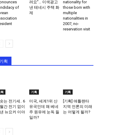
onounces
려요”… 이색광고
nationality for
ndidacy of
낸 테네시 주택 화
those born with
rean
제
multiple
sociation
nationalities in
esident
2007, no-
reservation visit
기획
기획
기획
기획
솟는 전기세.. 6
미국, 세계1위 산
[기획] 애틀랜타
월간 전기 없이
유국인데 왜 베네
지역 언론의 미래
낸 뉴요커 이야
주 원유에 눈독 들
는 어떻게 될까?
일까?