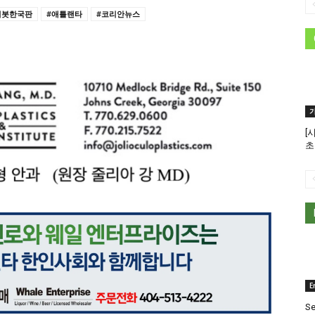
리봇한국판
#애틀랜타
#코리안뉴스
[
초
E
Se